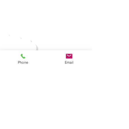
コンテンツ一覧
Phone
Email
はじめて
​パーティーの流れ
婚活タイプ
街コンタイプ
パーティーを探す
​お客様の声