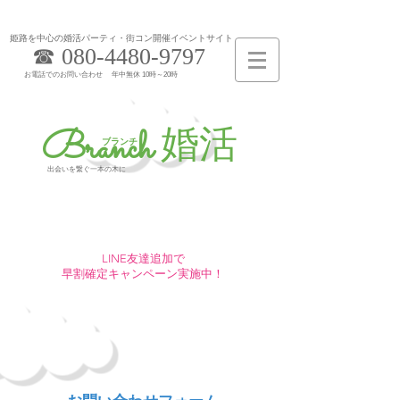
姫路を中心の婚活パーティ・街コン開催イベントサイト
☎​
080-4480-9797
お電話でのお問い合わせ 年中無休 10時～20時​
Branch
婚活
​ブランチ
​出会いを繋ぐ一本の木に
今だけ！
LINE友達追加で
早割確定キャンペーン実施中！