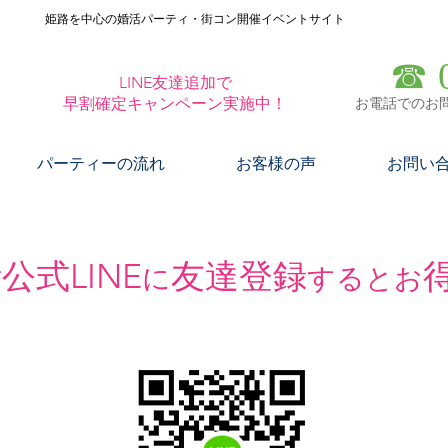
姫路を中心の婚活パーティ・街コン開催イベントサイト
今だけ！
☎​
LINE友達追加で
早割確定キャンペーン実施中！
お電話でのお問
パーティーの流れ
お客様の声
お問い
公式LINE
友達登録
に
するとお
情報をGET