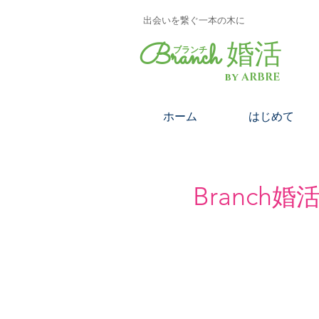
​出会いを繋ぐ一本の木に
Branch
婚活
​ブランチ
by ARBRE
ホーム
はじめて
Branch
婚活
LINEからの予約で
毎回早割確定！
最新の