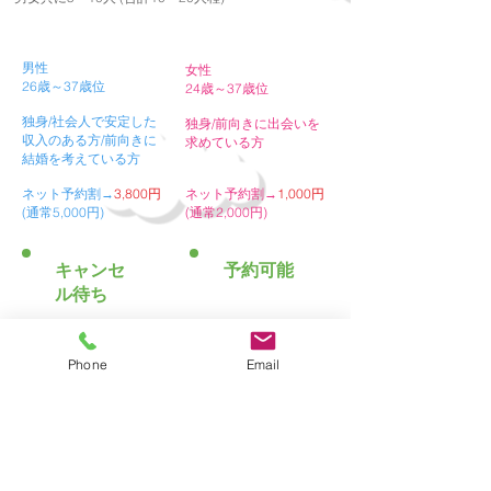
​詳細
​男性
女性
26歳～37歳位
24歳～37歳位
独身/社会人で安定した
独身/前向きに出会いを
収入のある方/前向きに
求めている方
結婚を考えている方
ネット予約割→
3,800円
ネット予約割→
1,000円
(通常5,000円)
(通常2,000円)
​キャンセ
予約可能
ル待ち
予約する
Phone
Email