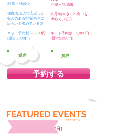
26歳～38歳位
24歳～38歳位
独身/社会人で安定した
独身/前向きに出会いを
収入のある方/前向きに
求めている方
出会いを求めている方
ネット予約割→
3,800円
ネット予約割→
1,000円
(通常5,000円)
(通常2,000円)
満席
満席
予約する
婚活
タイプ
FEATURED​
EVENTS
オススメのイベント
2019年7月7
日
(日)
17:00～
​姫路市
(受付時間16:40から)