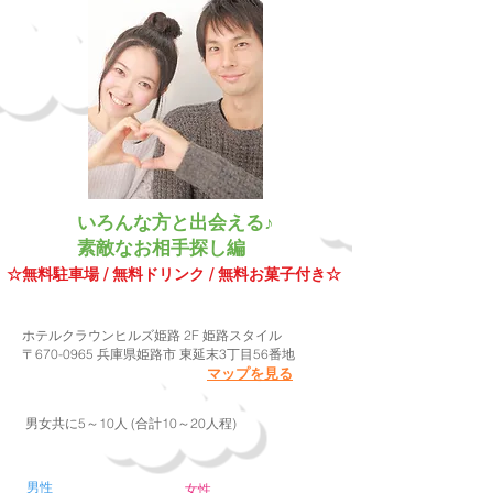
いろんな方と出会える♪
素敵なお相手探し編
​☆無料駐車場 / 無料ドリンク / 無料お菓子付き☆
​会場
ホテルクラウンヒルズ姫路 2F 姫路スタイル
〒670-0965 兵庫県姫路市 東延末3丁目56番地
マップを見る
​人数
​男女共に5～10人 (合計10～20人程)
​詳細
​男性
女性