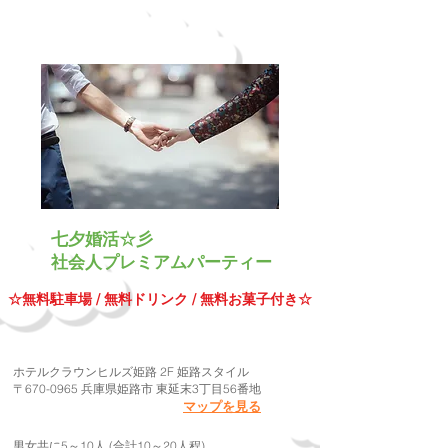
七夕婚活☆彡
社会人プレミアムパーティー
​☆無料駐車場 / 無料ドリンク / 無料お菓子付き☆
​会場
ホテルクラウンヒルズ姫路 2F 姫路スタイル
〒670-0965 兵庫県姫路市 東延末3丁目56番地
マップを見る
​人数
​男女共に5～10人 (合計10～20人程)