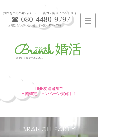
姫路を中心の婚活パーティ・街コン開催イベントサイト
☎​
080-4480-9797
お電話でのお問い合わせ 年中無休 10時～20時​
Branch
婚活
​ブランチ
​出会いを繋ぐ一本の木に
今だけ！
LINE友達追加で
早割確定キャンペーン実施中！
BRANCH PARTY