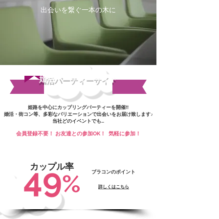
出会いを繋ぐ一本の木に
婚活パーティーサイト
姫路を中心にカップリングパーティーを開催!!
婚活・街コン等、多彩なバリエーションで出会いをお届け致します♪
当社どのイベントでも…
会員登録不要！ お友達との参加OK！ 気軽に参加！
49
カップル率
ブラコンのポイント
%
詳しくはこちら